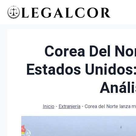
Saltar
al
contenido
Corea Del No
Estados Unidos:
Análi
Inicio
-
Extranjería
-
Corea del Norte lanza mi