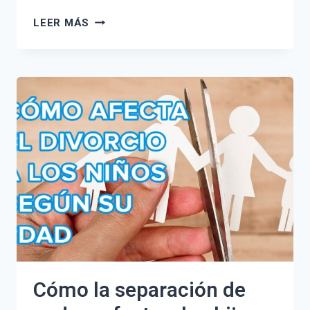
JUNTA
LEER MÁS
DE
ANDALUCÍA
EDUCACIÓN:
BOLSA
DE
SUSTITUCIONES
A
TIEMPO
REAL
2024
Cómo la separación de