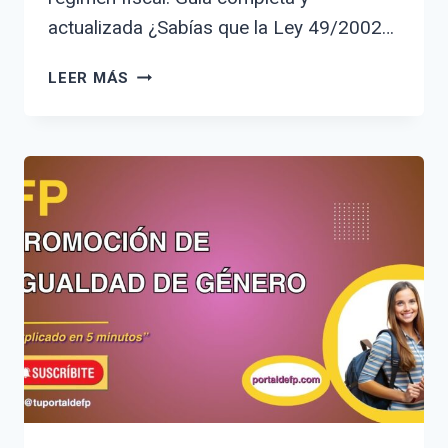
actualizada ¿Sabías que la Ley 49/2002…
LEY
LEER MÁS
49/2002
DE
23
DE
DICIEMBRE
DE
RÉGIMEN
FISCAL:
GUÍA
COMPLETA
Y
ACTUALIZADA