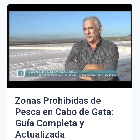
SE
PUEDE
ADELANTAR
A
VARIOS
VEHÍCULOS
A
LA
VEZ
DE
FORMA
SEGURA
Zonas Prohibidas de
Pesca en Cabo de Gata:
Guía Completa y
Actualizada