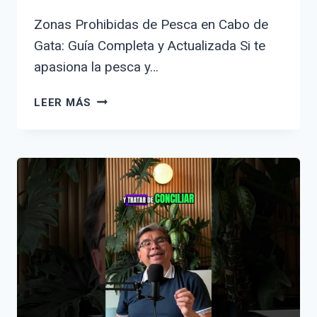
Zonas Prohibidas de Pesca en Cabo de
Gata: Guía Completa y Actualizada Si te
apasiona la pesca y…
ZONAS
LEER MÁS
PROHIBIDAS
DE
PESCA
EN
CABO
DE
GATA:
GUÍA
COMPLETA
Y
ACTUALIZADA