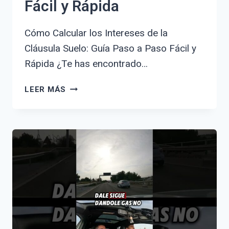
Fácil y Rápida
Cómo Calcular los Intereses de la
Cláusula Suelo: Guía Paso a Paso Fácil y
Rápida ¿Te has encontrado…
CÓMO
LEER MÁS
CALCULAR
LOS
INTERESES
DE
LA
CLÁUSULA
SUELO:
GUÍA
PASO
A
PASO