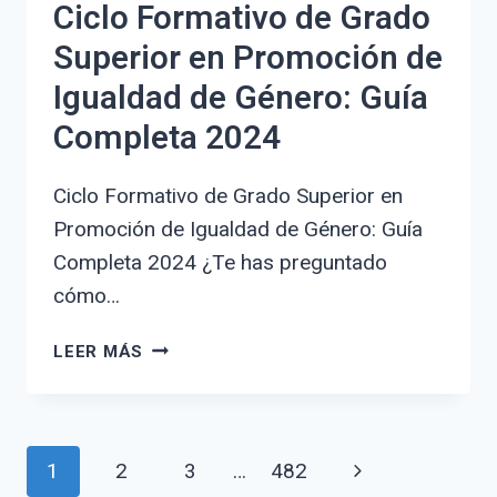
Ciclo Formativo de Grado
Superior en Promoción de
Igualdad de Género: Guía
Completa 2024
Ciclo Formativo de Grado Superior en
Promoción de Igualdad de Género: Guía
Completa 2024 ¿Te has preguntado
cómo…
CICLO
LEER MÁS
FORMATIVO
DE
GRADO
Navegación
SUPERIOR
Siguiente
1
2
3
…
482
EN