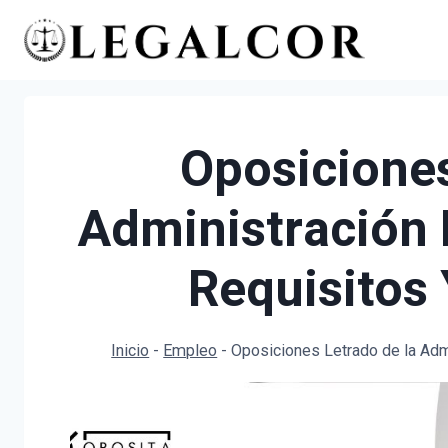
Saltar
al
contenido
Oposiciones
Administración 
Requisitos 
Inicio
-
Empleo
-
Oposiciones Letrado de la Admi