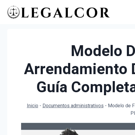
Saltar
al
contenido
Modelo D
Arrendamiento D
Guía Completa 
Inicio
-
Documentos administrativos
-
Modelo de Fa
Pl