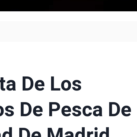
ta De Los
os De Pesca De
d De Madrid