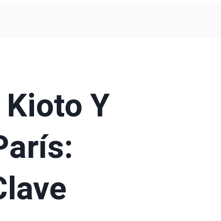
 Kioto Y
arís:
Clave