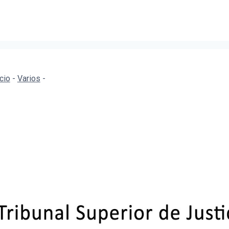
icio
-
Varios
-