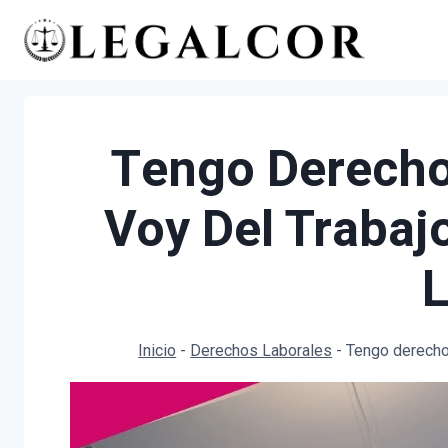
Saltar
al
contenido
Tengo Derecho 
Voy Del Trabaj
L
Inicio
-
Derechos Laborales
-
Tengo derecho 