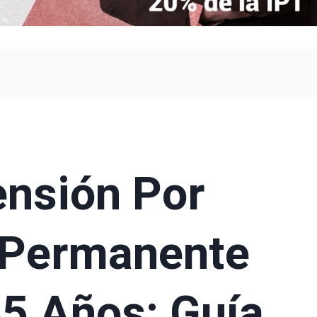
ensión Por
 Permanente
55 Años: Guía