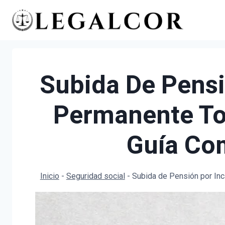
Saltar
al
contenido
Subida De Pensi
Permanente Tot
Guía Co
Inicio
-
Seguridad social
-
Subida de Pensión por In