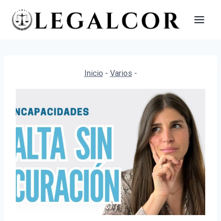
Saltar
al
contenido
Inicio
-
Varios
-