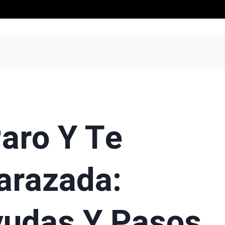
Paro Y Te
arazada:
yudas Y Pasos