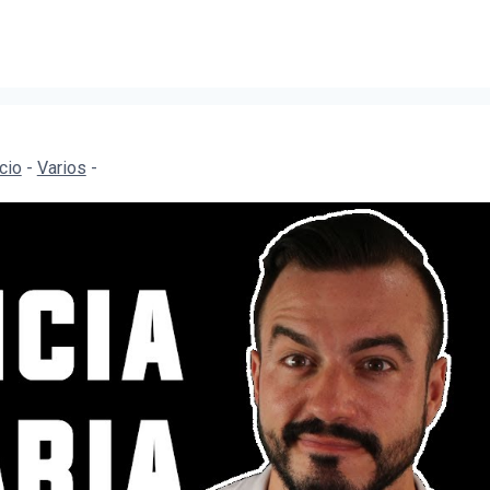
icio
-
Varios
-