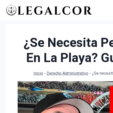
Saltar
al
contenido
¿Se Necesita P
En La Playa? G
Inicio
-
Derecho Administrativo
-
¿Se necesit