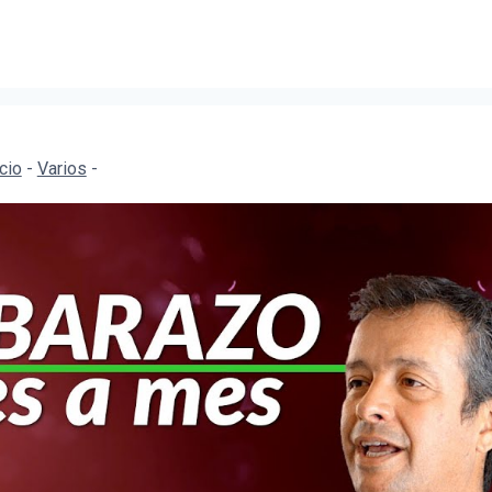
icio
-
Varios
-