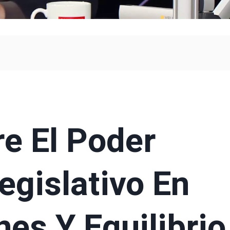
re El Poder
egislativo En
nes Y Equilibrio