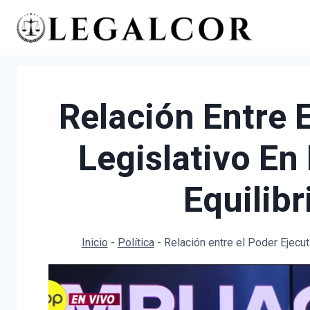
Saltar
al
contenido
Relación Entre 
Legislativo En
Equilib
Inicio
-
Política
-
Relación entre el Poder Ejecut