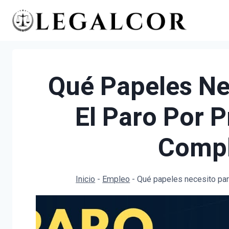
Saltar
al
contenido
Qué Papeles Ne
El Paro Por 
Compl
Inicio
-
Empleo
-
Qué papeles necesito par