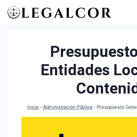
Saltar
al
contenido
Presupuesto
Entidades Loc
Contenid
Inicio
-
Administración Pública
-
Presupuesto Gener