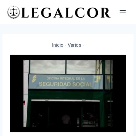
Saltar
al
contenido
Inicio
-
Varios
-