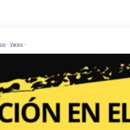
icio
-
Varios
-