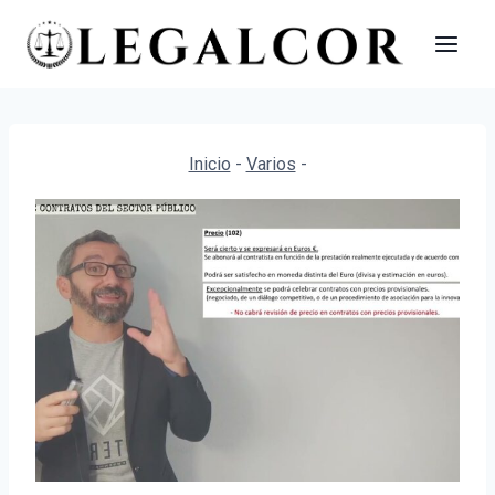
Saltar
al
contenido
Inicio
-
Varios
-