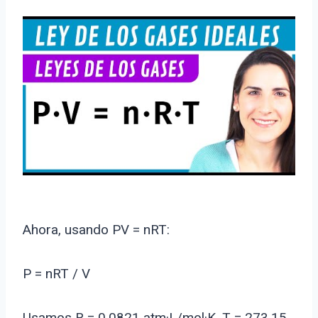
Ahora, usando PV = nRT:
P = nRT / V
Usamos R = 0.0821 atm·L/mol·K, T = 273.15