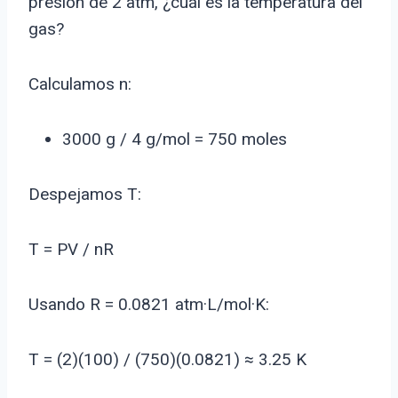
presión de 2 atm, ¿cuál es la temperatura del
gas?
Calculamos n:
3000 g / 4 g/mol = 750 moles
Despejamos T:
T = PV / nR
Usando R = 0.0821 atm·L/mol·K:
T = (2)(100) / (750)(0.0821) ≈ 3.25 K