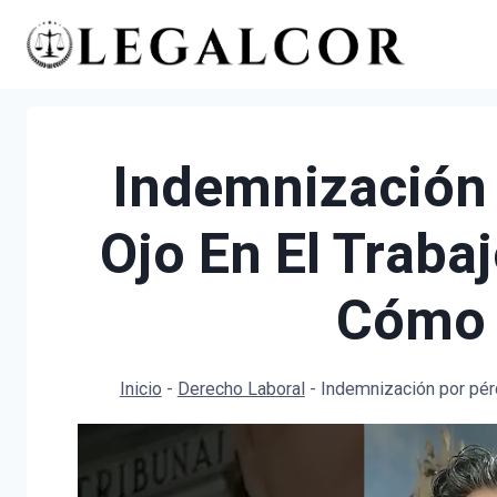
Saltar
al
contenido
Indemnización 
Ojo En El Traba
Cómo 
Inicio
-
Derecho Laboral
-
Indemnización por pérd