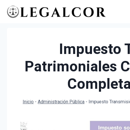
Saltar
al
contenido
Impuesto 
Patrimoniales C
Completa
Inicio
-
Administración Pública
-
Impuesto Transmisio