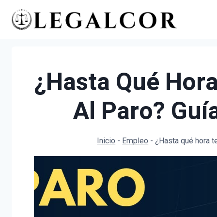
Saltar
al
contenido
¿Hasta Qué Hora
Al Paro? Guí
Inicio
-
Empleo
-
¿Hasta qué hora t