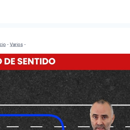
icio
-
Varios
-