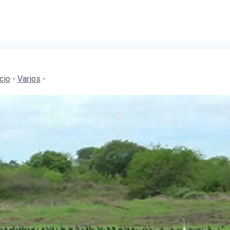
icio
-
Varios
-