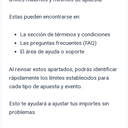
Estas pueden encontrarse en:
La sección de términos y condiciones
Las preguntas frecuentes (FAQ)
El área de ayuda o soporte
Al revisar estos apartados, podrás identificar
rápidamente los límites establecidos para
cada tipo de apuesta y evento.
Esto te ayudará a ajustar tus importes sin
problemas.