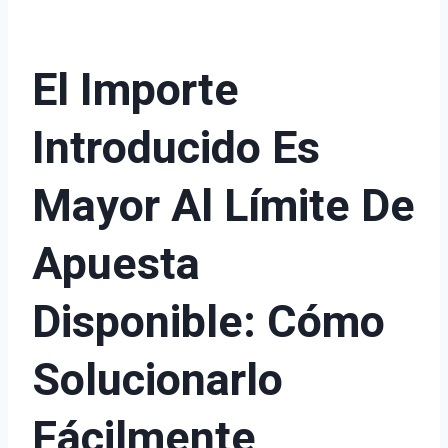
El Importe
Introducido Es
Mayor Al Límite De
Apuesta
Disponible: Cómo
Solucionarlo
Fácilmente