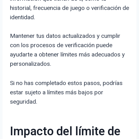
historial, frecuencia de juego o verificación de
identidad.
Mantener tus datos actualizados y cumplir
con los procesos de verificación puede
ayudarte a obtener límites más adecuados y
personalizados.
Si no has completado estos pasos, podrías
estar sujeto a límites más bajos por
seguridad.
Impacto del límite de