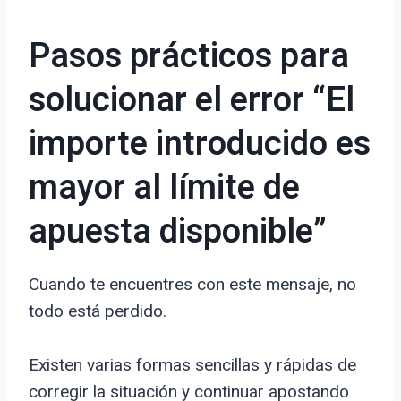
Pasos prácticos para
solucionar el error “El
importe introducido es
mayor al límite de
apuesta disponible”
Cuando te encuentres con este mensaje, no
todo está perdido.
Existen varias formas sencillas y rápidas de
corregir la situación y continuar apostando