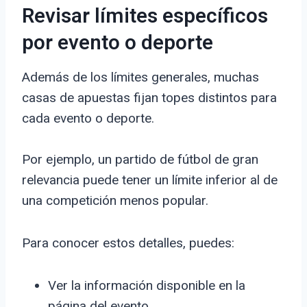
Revisar límites específicos
por evento o deporte
Además de los límites generales, muchas
casas de apuestas fijan topes distintos para
cada evento o deporte.
Por ejemplo, un partido de fútbol de gran
relevancia puede tener un límite inferior al de
una competición menos popular.
Para conocer estos detalles, puedes:
Ver la información disponible en la
página del evento