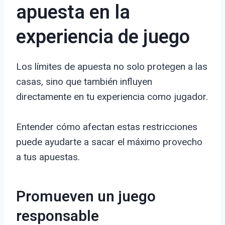
apuesta en la
experiencia de juego
Los límites de apuesta no solo protegen a las
casas, sino que también influyen
directamente en tu experiencia como jugador.
Entender cómo afectan estas restricciones
puede ayudarte a sacar el máximo provecho
a tus apuestas.
Promueven un juego
responsable