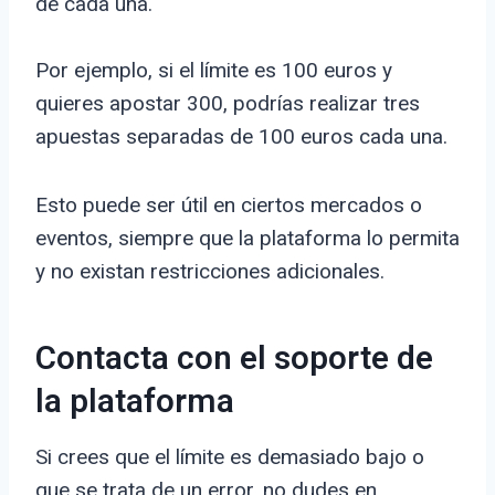
de cada una.
Por ejemplo, si el límite es 100 euros y
quieres apostar 300, podrías realizar tres
apuestas separadas de 100 euros cada una.
Esto puede ser útil en ciertos mercados o
eventos, siempre que la plataforma lo permita
y no existan restricciones adicionales.
Contacta con el soporte de
la plataforma
Si crees que el límite es demasiado bajo o
que se trata de un error, no dudes en