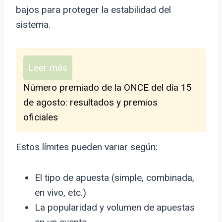
bajos para proteger la estabilidad del
sistema.
Leer más
Número premiado de la ONCE del día 15
de agosto: resultados y premios
oficiales
Estos límites pueden variar según:
El tipo de apuesta (simple, combinada,
en vivo, etc.)
La popularidad y volumen de apuestas