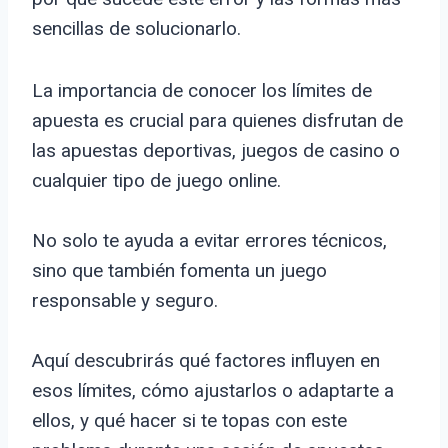
sencillas de solucionarlo.
La importancia de conocer los límites de
apuesta es crucial para quienes disfrutan de
las apuestas deportivas, juegos de casino o
cualquier tipo de juego online.
No solo te ayuda a evitar errores técnicos,
sino que también fomenta un juego
responsable y seguro.
Aquí descubrirás qué factores influyen en
esos límites, cómo ajustarlos o adaptarte a
ellos, y qué hacer si te topas con este