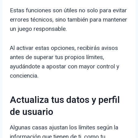
Estas funciones son útiles no solo para evitar
errores técnicos, sino también para mantener
un juego responsable.
Al activar estas opciones, recibirás avisos
antes de superar tus propios límites,
ayudándote a apostar con mayor control y
conciencia.
Actualiza tus datos y perfil
de usuario
Algunas casas ajustan los límites según la
información que tienen de ti, como tu