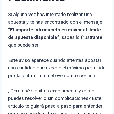
Si alguna vez has intentado realizar una
apuesta y te has encontrado con el mensaje
“El importe introducido es mayor al límite
de apuesta disponible”
, sabes lo frustrante
que puede ser.
Este aviso aparece cuando intentas apostar
una cantidad que excede el máximo permitido
por la plataforma o el evento en cuestión.
¿Pero qué significa exactamente y cómo
puedes resolverlo sin complicaciones? Este
artículo te guiará paso a paso para entender
por qué sucede este error y las formas más