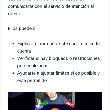
comunicarte con el servicio de atención al
cliente.
Ellos pueden:
Explicarte por qué existe ese límite en tu
cuenta
Verificar si hay bloqueos o restricciones
personalizadas
Ayudarte a ajustar límites si es posible y
está permitido