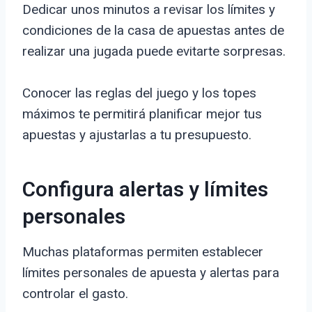
Dedicar unos minutos a revisar los límites y
condiciones de la casa de apuestas antes de
realizar una jugada puede evitarte sorpresas.
Conocer las reglas del juego y los topes
máximos te permitirá planificar mejor tus
apuestas y ajustarlas a tu presupuesto.
Configura alertas y límites
personales
Muchas plataformas permiten establecer
límites personales de apuesta y alertas para
controlar el gasto.