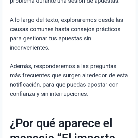
problema durante una sesión de apuestas.
A lo largo del texto, exploraremos desde las
causas comunes hasta consejos prácticos
para gestionar tus apuestas sin
inconvenientes.
Además, responderemos a las preguntas
más frecuentes que surgen alrededor de esta
notificación, para que puedas apostar con
confianza y sin interrupciones.
¿Por qué aparece el