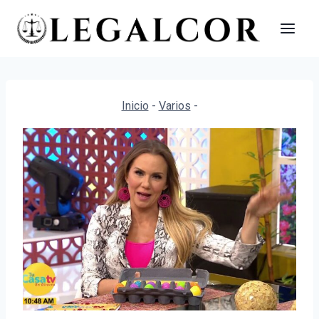
Saltar
al
contenido
Inicio
-
Varios
-