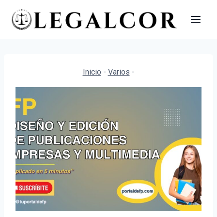
Saltar
al
contenido
Inicio
-
Varios
-