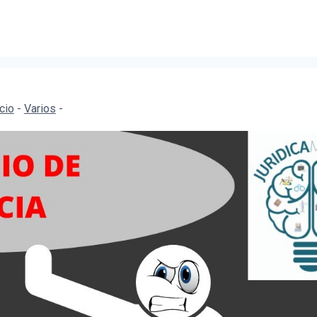
icio
-
Varios
-