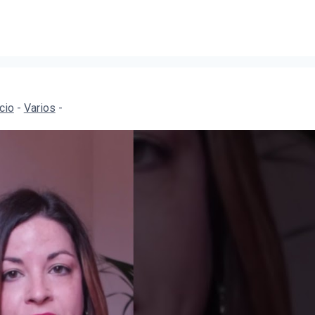
icio
-
Varios
-