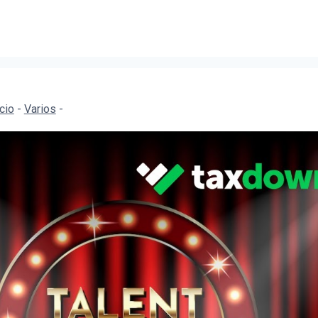
icio
-
Varios
-