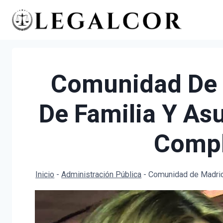
Saltar
al
contenido
Comunidad De 
De Familia Y As
Compl
Inicio
-
Administración Pública
-
Comunidad de Madrid 