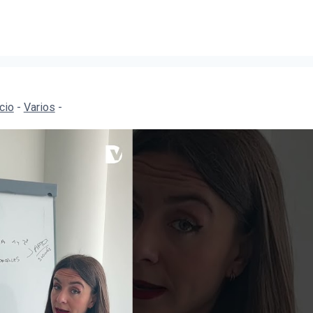
icio
-
Varios
-