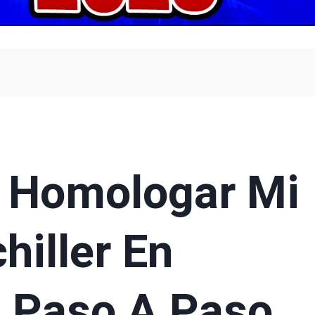
 Homologar Mi
hiller En
a Paso A Paso