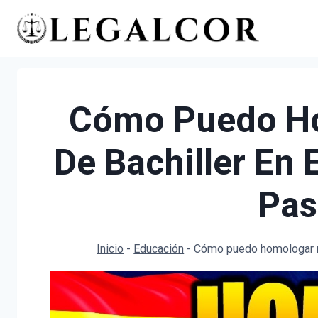
Saltar
al
contenido
Cómo Puedo Ho
De Bachiller En
Pas
Inicio
-
Educación
-
Cómo puedo homologar mi