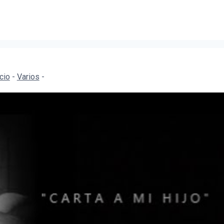
icio
-
Varios
-