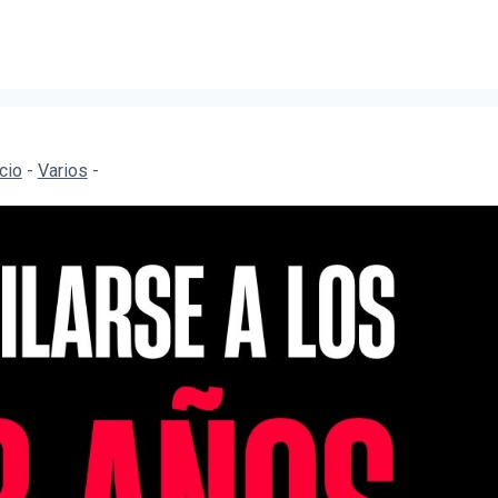
icio
-
Varios
-