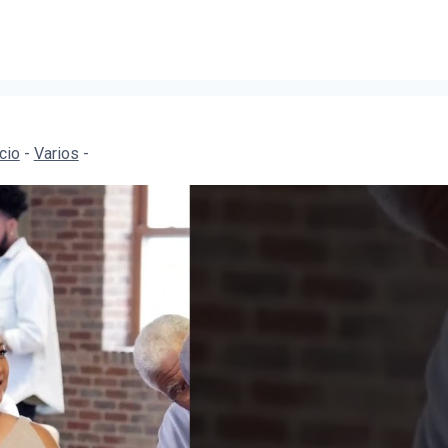
icio
-
Varios
-