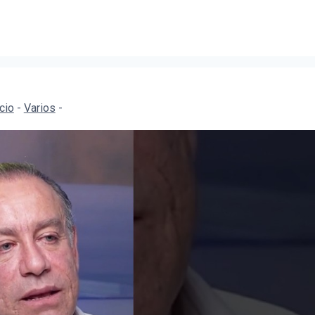
icio
-
Varios
-