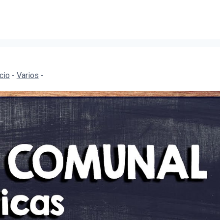
icio
-
Varios
-